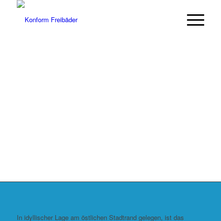
Freibad
Böhlen
Herzlich
Willkommen
In idyllischer Lage am östlichen Stadtrand gelegen, ist das