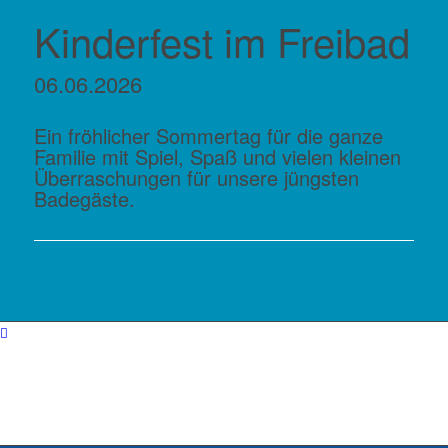
Kinderfest im Freibad
06.06.2026
Ein fröhlicher Sommertag für die ganze
Familie mit Spiel, Spaß und vielen kleinen
Überraschungen für unsere jüngsten
Badegäste.