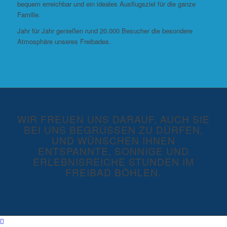
bequem erreichbar und ein ideales Ausflugsziel für die ganze
Familie.
Jahr für Jahr genießen rund 20.000 Besucher die besondere
Atmosphäre unseres Freibades.
WIR FREUEN UNS DARAUF, AUCH SIE
BEI UNS BEGRÜSSEN ZU DÜRFEN, U
ND WÜNSCHEN IHNEN E
NTSPANNTE, SONNIGE UND E
RLEBNISREICHE STUNDEN IM F
REIBAD BÖHLEN.